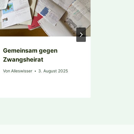
Gemeinsam gegen
Projek
Zwangsheirat
Von
Alleswi
Von
Alleswisser
3. August 2025